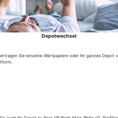
Depotwechsel
ertragen Sie einzelne Wertpapiere oder Ihr ganzes Depot 
ttform.
Sie auch Ihr Depot zu Ihrer VR-Bank Main-Rhön eG. Profitie