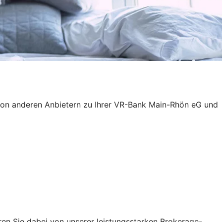
von anderen Anbietern zu Ihrer VR-Bank Main-Rhön eG und
ren Sie dabei von unserer leistungsstarken Brokerage-