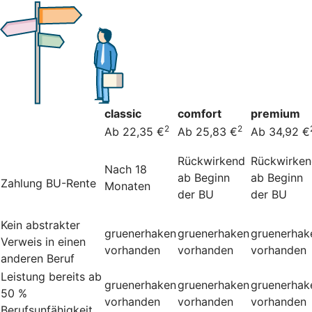
classic
comfort
premium
2
2
Ab 22,35 €
Ab 25,83 €
Ab 34,92 €
Rückwirkend
Rückwirke
Nach 18
ab Beginn
ab Beginn
Zahlung BU-Rente
Monaten
der BU
der BU
Kein abstrakter
gruenerhaken
gruenerhaken
gruenerhak
Verweis in einen
vorhanden
vorhanden
vorhanden
anderen Beruf
Leistung bereits ab
gruenerhaken
gruenerhaken
gruenerhak
50 %
vorhanden
vorhanden
vorhanden
Berufsunfähigkeit