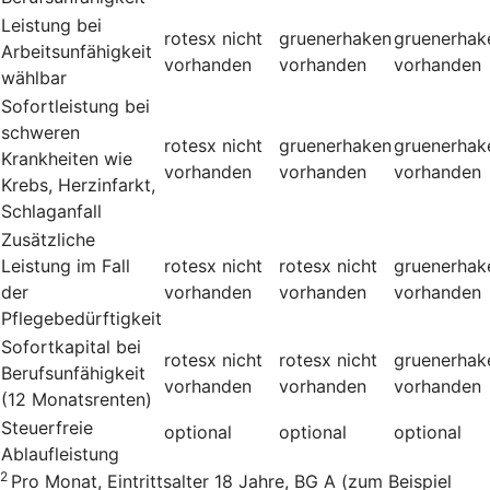
Leistung bei
rotesx
nicht
gruenerhaken
gruenerhak
Arbeitsunfähigkeit
vorhanden
vorhanden
vorhanden
wählbar
Sofortleistung bei
schweren
rotesx
nicht
gruenerhaken
gruenerhak
Krankheiten wie
vorhanden
vorhanden
vorhanden
Krebs, Herzinfarkt,
Schlaganfall
Zusätzliche
Leistung im Fall
rotesx
nicht
rotesx
nicht
gruenerhak
der
vorhanden
vorhanden
vorhanden
Pflegebedürftigkeit
Sofortkapital bei
rotesx
nicht
rotesx
nicht
gruenerhak
Berufsunfähigkeit
vorhanden
vorhanden
vorhanden
(12 Monatsrenten)
Steuerfreie
optional
optional
optional
Ablaufleistung
2
Pro Monat, Eintrittsalter 18 Jahre, BG A (zum Beispiel