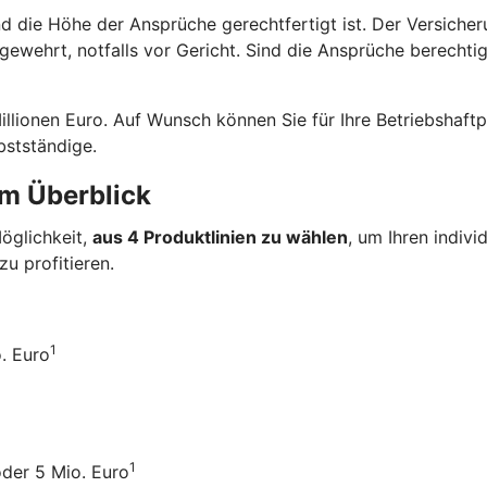
 und die Höhe der An­sprüche gerecht­fertigt ist. Der Versich
wehrt, notfalls vor Gericht. Sind die Ansprüche berechtigt,
illionen Euro. Auf Wunsch können Sie für Ihre Betriebs­haf
bst­ständige.
 im Überblick
Möglichkeit,
aus 4 Produkt­linien zu wählen
, um Ihren indiv
zu profitieren.
1
. Euro
1
der 5 Mio. Euro