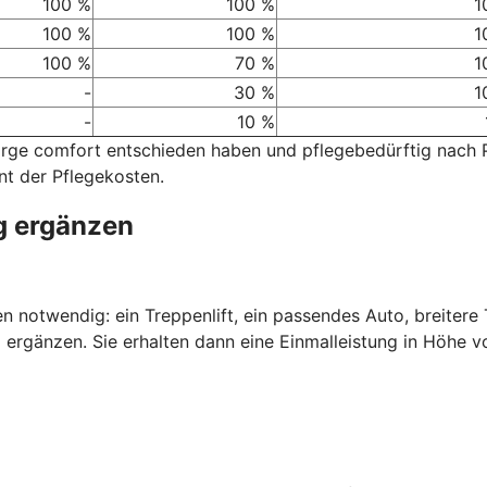
100 %
100 %
1
100 %
100 %
1
100 %
70 %
1
-
30 %
1
-
10 %
sorge comfort entschieden haben und pflegebedürftig nach
nt der Pflegekosten.
g ergänzen
nen notwendig: ein Treppenlift, ein passendes Auto, breiter
 ergänzen. Sie erhalten dann eine Einmalleistung in Höhe v