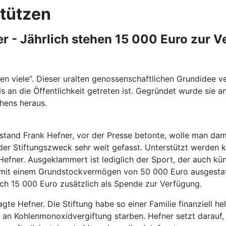
tützen
ter - Jährlich stehen 15 000 Euro zur 
ffen viele“. Dieser uralten genossenschaftlichen Grundidee 
s an die Öffentlichkeit getreten ist. Gegründet wurde sie a
ehens heraus.
tand Frank Hefner, vor der Presse betonte, wolle man dami
 der Stiftungszweck sehr weit gefasst. Unterstützt werden k
Hefner. Ausgeklammert ist lediglich der Sport, der auch kün
e mit einem Grundstockvermögen von 50 000 Euro ausgestat
lich 15 000 Euro zusätzlich als Spende zur Verfügung.
gte Hefner. Die Stiftung habe so einer Familie finanziell h
n an Kohlenmonoxidvergiftung starben. Hefner setzt darauf,