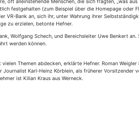
ere, oft alleinstehende Menschen, die sich fragten, „was au
ich festgehalten (zum Beispiel über die Homepage oder Fl
 der VR-Bank an, sich ihr, unter Wahrung ihrer Selbstständi
e zu erzielen, betonte Hefner.
k, Wolfgang Schech, und Bereichsleiter Uwe Benkert an. Si
ührt werden können.
t vielen Themen abdecken, erklärte Hefner. Roman Weigler
r Journalist Karl-Heinz Körblein, als früherer Vorsitzender 
ehmer ist Kilian Kraus aus Werneck.