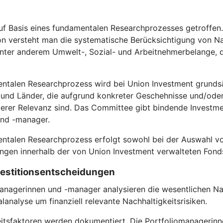
f Basis eines fundamentalen Researchprozesses getroffen. D
on versteht man die systematische Berücksichtigung von Na
 unter anderem Umwelt-, Sozial- und Arbeitnehmerbelange
entalen Researchprozess wird bei Union Investment grundsä
nd Länder, die aufgrund konkreter Geschehnisse und/oder s
rer Relevanz sind. Das Committee gibt bindende Investmen
und -manager.
entalen Researchprozess erfolgt sowohl bei der Auswahl vo
gen innerhalb der von Union Investment verwalteten Fond
nvestitionsentscheidungen
anagerinnen und -manager analysieren die wesentlichen Nac
analyse um finanziell relevante Nachhaltigkeitsrisiken.
itsfaktoren werden dokumentiert. Die Portfoliomanagerinn