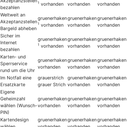
Akzeptanzstellen
1
vorhanden
vorhanden
vorhanden
bezahlen
Weltweit an
gruenerhaken
gruenerhaken
gruenerhaken
Akzeptanzstellen
1
vorhanden
vorhanden
vorhanden
Bargeld abheben
Sicher im
gruenerhaken
gruenerhaken
gruenerhaken
Internet
1
vorhanden
vorhanden
vorhanden
bezahlen
Karten- und
gruenerhaken
gruenerhaken
gruenerhaken
Sperrservice
vorhanden
vorhanden
vorhanden
rund um die Uhr
Im Notfall eine
grauerstrich
gruenerhaken
gruenerhaken
Ersatzkarte
grauer Strich
vorhanden
vorhanden
Eigene
Geheimzahl
gruenerhaken
gruenerhaken
gruenerhaken
wählen (Wunsch-
vorhanden
vorhanden
vorhanden
PIN)
Kartendesign
gruenerhaken
gruenerhaken
gruenerhaken
wählen
vorhanden
vorhanden
vorhanden