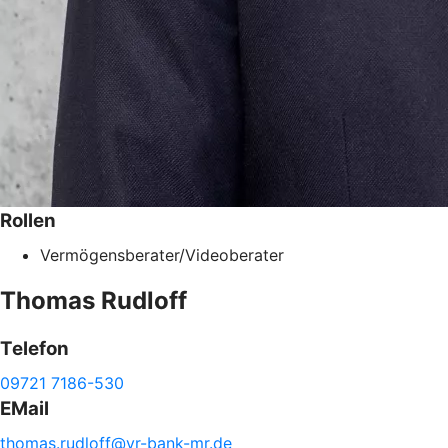
Rollen
Vermögensberater/Videoberater
Thomas
Rudloff
Telefon
09721 7186-530
EMail
thomas.
rudloff@
vr-
bank-
mr.de