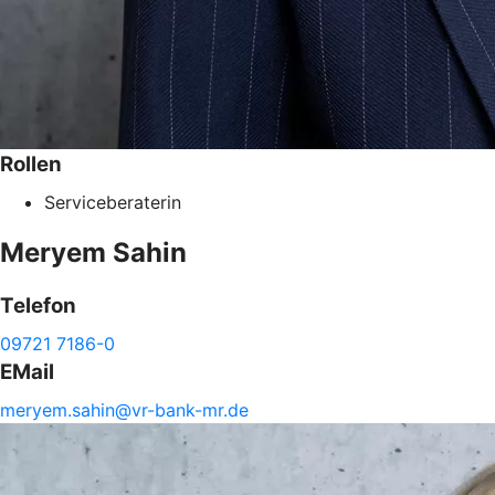
Rollen
Serviceberaterin
Meryem
Sahin
Telefon
09721 7186-0
EMail
meryem.
sahin@
vr-
bank-
mr.de