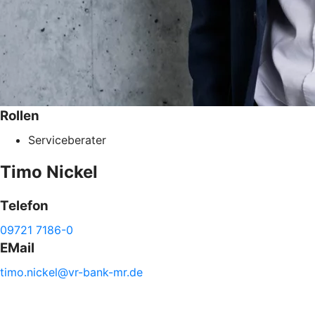
Rollen
Serviceberater
Timo
Nickel
Telefon
09721 7186-0
EMail
timo.
nickel@
vr-
bank-
mr.de