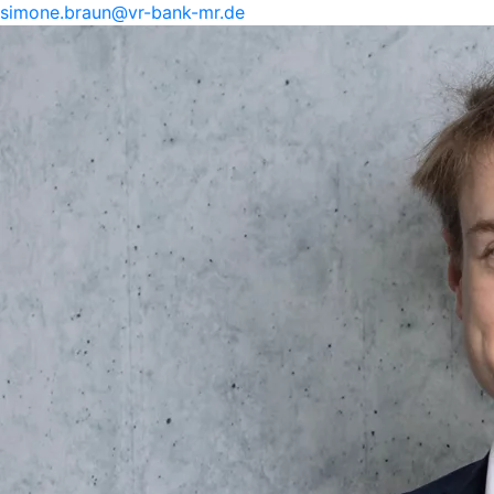
simone.
braun@
vr-
bank-
mr.de