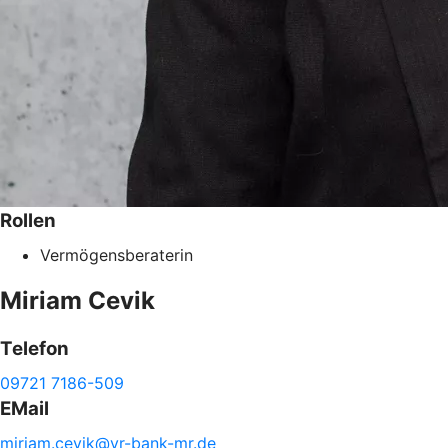
Rollen
Vermögensberaterin
Miriam
Cevik
Telefon
09721 7186-509
EMail
miriam.
cevik@
vr-
bank-
mr.de