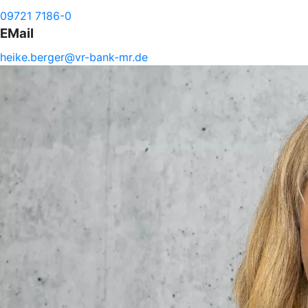
09721 7186-0
EMail
heike.
berger@
vr-
bank-
mr.de