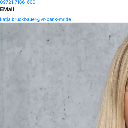
09721 7186-600
EMail
katja.
bruckbauer@
vr-
bank-
mr.de