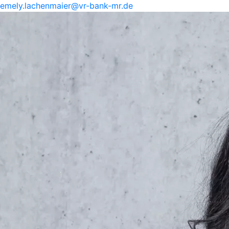
emely.
lachenmaier@
vr-
bank-
mr.de