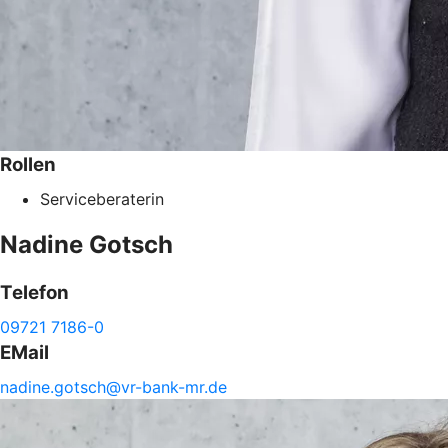
Rollen
Serviceberaterin
Nadine
Gotsch
Telefon
09721 7186-0
EMail
nadine.
gotsch@
vr-
bank-
mr.de