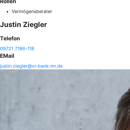
Rollen
Vermögensberater
Justin
Ziegler
Telefon
09721 7186-118
EMail
justin.
ziegler@
vr-
bank-
mr.de