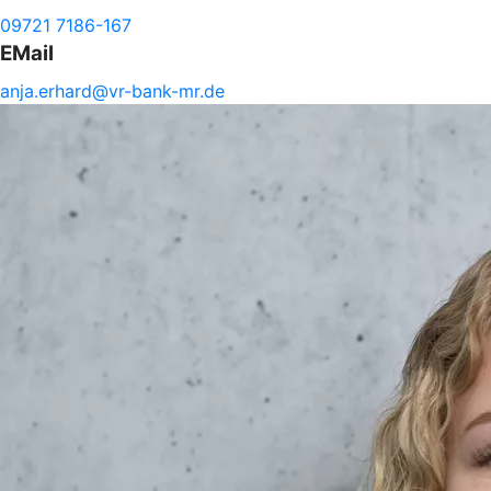
09721 7186-167
EMail
anja.
erhard@
vr-
bank-
mr.de