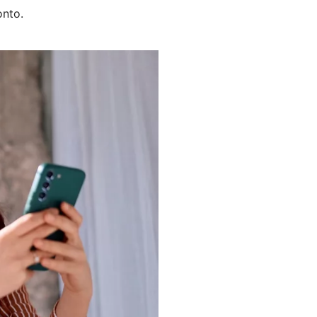
onto.